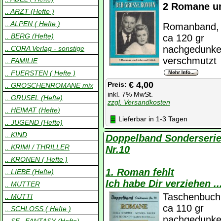
2 Romane u
.. ARZT (Hefte )
.. ALPEN ( Hefte )
Romanband, K
.. BERG (Hefte)
ca 120 gr
nachgedunkel
.. CORA Verlag - sonstige
verschmutzt
.. FAMILIE
.. FUERSTEN ( Hefte )
€ 4,00
Preis:
.. GROSCHENROMANE mix
inkl. 7% MwSt.
.. GRUSEL (Hefte)
zzgl. Versandkosten
.. HEIMAT (Hefte)
Lieferbar in 1-3 Tagen
.. JUGEND (Hefte)
.. KIND
Doppelband Sonderseri
.. KRIMI / THRILLER
Nr.10
.. KRONEN ( Hefte )
1. Roman fehlt
.. LIEBE (Hefte)
Ich habe Dir verziehen
.. MUTTER
Taschenbuch,
.. MUTTI
ca 110 gr
.. SCHLOSS ( Hefte )
nachgedunkel