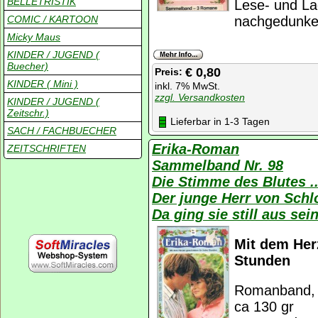
BELLETRISTIK
Lese- und La
COMIC / KARTOON
nachgedunkel
Micky Maus
KINDER / JUGEND (
Buecher)
€ 0,80
Preis:
KINDER ( Mini )
inkl. 7% MwSt.
zzgl. Versandkosten
KINDER / JUGEND (
Zeitschr.)
Lieferbar in 1-3 Tagen
SACH / FACHBUECHER
Erika-Roman
ZEITSCHRIFTEN
Sammelband Nr. 98
Die Stimme des Blutes
Der junge Herr von Sch
Da ging sie still aus s
Mit dem Her
Stunden
Romanband, K
ca 130 gr