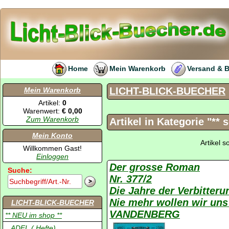
Home
Mein Warenkorb
Versand & 
LICHT-BLICK-BUECHER
Mein Warenkorb
Artikel:
0
Warenwert:
€ 0,00
Zum Warenkorb
Artikel in Kategorie "** 
Mein Konto
Artikel 
Willkommen Gast!
Einloggen
Der grosse Roman
Suche:
Nr. 377/2
Die Jahre der Verbitter
Nie mehr wollen wir uns
LICHT-BLICK-BUECHER
VANDENBERG
** NEU im shop **
.. ADEL ( Hefte)