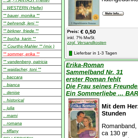
.. SF,- FANTASY (Hefte)
.. WESTERN (Hefte)
** bauer, monika **
** behrendt, leni **
** birkner, friede **
€ 0,50
Preis:
inkl. 7% MwSt.
** bucha, karin **
zzgl. Versandkosten
** Courths-Mahler ** (mix )
Lieferbar in 1-3 Tagen
** sommer, erika **
** vandenberg, patricia
Erika-Roman
** waidacher, toni **
Sammelband Nr. 31
.. baccara
erster Roman fehlt
.. bianca
Die Frau seines Freund
.. denise
Ein Sommerliebe ... B
.. historical
Mit dem Her
.. julia
Stunden
.. mami
.. romana
Romanband, K
.. tiffany
ca 130 gr