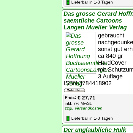
Lieferbar in 1-3 Tagen
Das grosse Gerard Hoff
saemtliche Cartoons
Langen Mueller Verlag
gebraucht
nachgedunkel
sonst gut erh
ca 840 gr
HardCover
mit Schutzu
3 Auflage
ISBN 3784418902
€ 27,71
Preis:
inkl. 7% MwSt.
zzgl. Versandkosten
Lieferbar in 1-3 Tagen
Der unglaubliche Hulk