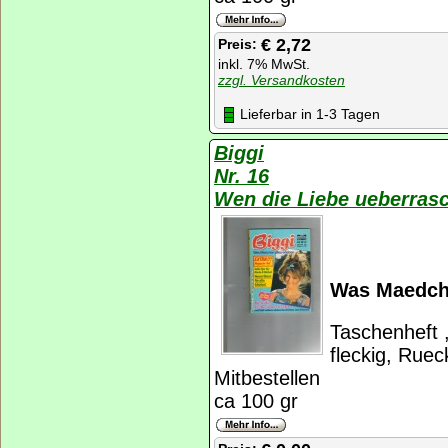
€ 2,72
Preis:
inkl. 7% MwSt.
zzgl. Versandkosten
Lieferbar in 1-3 Tagen
Biggi
Nr. 16
Wen die Liebe ueberras
Was Maedche
Taschenheft ,
fleckig, Ruec
Mitbestellen
ca 100 gr