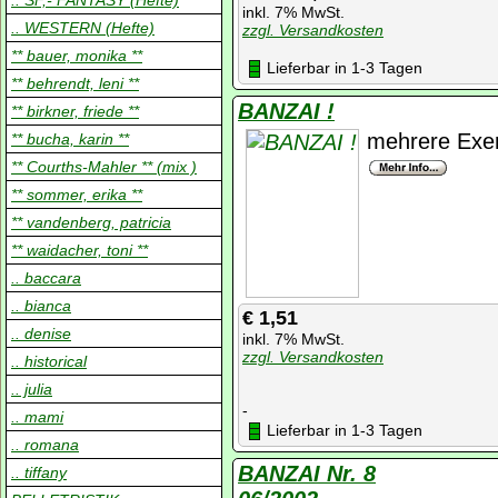
.. SF,- FANTASY (Hefte)
inkl. 7% MwSt.
.. WESTERN (Hefte)
zzgl. Versandkosten
** bauer, monika **
Lieferbar in 1-3 Tagen
** behrendt, leni **
BANZAI !
** birkner, friede **
mehrere Exe
** bucha, karin **
** Courths-Mahler ** (mix )
** sommer, erika **
** vandenberg, patricia
** waidacher, toni **
.. baccara
.. bianca
€ 1,51
.. denise
inkl. 7% MwSt.
zzgl. Versandkosten
.. historical
.. julia
-
.. mami
Lieferbar in 1-3 Tagen
.. romana
BANZAI Nr. 8
.. tiffany