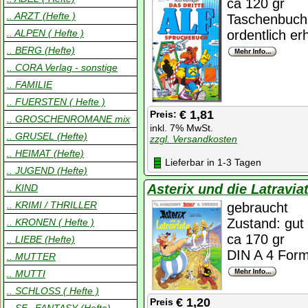
ca 120 gr
.. ARZT (Hefte )
Taschenbuch
.. ALPEN ( Hefte )
ordentlich er
.. BERG (Hefte)
.. CORA Verlag - sonstige
.. FAMILIE
.. FUERSTEN ( Hefte )
€ 1,81
Preis:
.. GROSCHENROMANE mix
inkl. 7% MwSt.
.. GRUSEL (Hefte)
zzgl. Versandkosten
.. HEIMAT (Hefte)
Lieferbar in 1-3 Tagen
.. JUGEND (Hefte)
Asterix und die Latravia
.. KIND
.. KRIMI / THRILLER
gebraucht
Zustand: gut
.. KRONEN ( Hefte )
ca 170 gr
.. LIEBE (Hefte)
DIN A 4 For
.. MUTTER
.. MUTTI
.. SCHLOSS ( Hefte )
€ 1,20
Preis