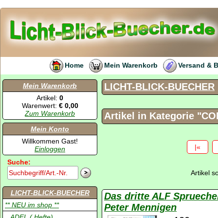
Home
Mein Warenkorb
Versand & 
LICHT-BLICK-BUECHER
Mein Warenkorb
Artikel:
0
Warenwert:
€ 0,00
Zum Warenkorb
Artikel in Kategorie "
Mein Konto
Willkommen Gast!
|«
Einloggen
Suche:
Artikel 
LICHT-BLICK-BUECHER
Das dritte ALF Spruech
** NEU im shop **
Peter Mennigen
.. ADEL ( Hefte)