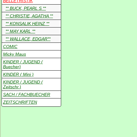
BELLETRISTIK
** BUCK, PEARL S **
** CHRISTIE, AGATHA **
** KONSALIK HEINZ **
** MAY KARL **
** WALLACE, EDGAR**
COMIC
Micky Maus
KINDER / JUGEND (
Buecher)
KINDER ( Mini )
KINDER / JUGEND (
Zeitschr.)
SACH / FACHBUECHER
ZEITSCHRIFTEN