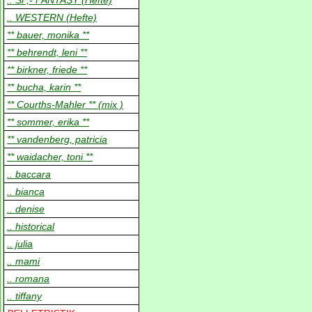
.. SF,- FANTASY (Hefte)
.. WESTERN (Hefte)
** bauer, monika **
** behrendt, leni **
** birkner, friede **
** bucha, karin **
** Courths-Mahler ** (mix )
** sommer, erika **
** vandenberg, patricia
** waidacher, toni **
.. baccara
.. bianca
.. denise
.. historical
.. julia
.. mami
.. romana
.. tiffany