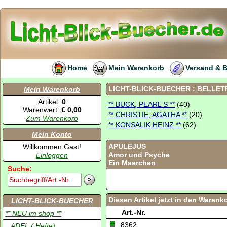
Home
Mein Warenkorb
Versand & 
LICHT-BLICK-BUECHER
:
BELLET
Mein Warenkorb
Artikel:
0
** BUCK, PEARL S **
(40)
Warenwert:
€ 0,00
** CHRISTIE, AGATHA **
(20)
Zum Warenkorb
** KONSALIK HEINZ **
(62)
Mein Konto
APULEJUS
Willkommen Gast!
Amor und Psyche
Einloggen
Ein Maerchen
Suche:
Diesen Artikel jetzt in den Warenk
LICHT-BLICK-BUECHER
Art.-Nr.
** NEU im shop **
8362
.. ADEL ( Hefte)